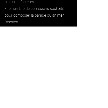
plusieurs facteurs :
• Le nombre de comédiens souhaité
pour composer la parade ou animer
l’espace
• Le nombre et la durée des passages
des personnages
• Les éventuelles complexités techniques
liées au lieu de l’événement
• La période de l’année (haute saison ou
non)
• L’intégration ou non d’une offre avec
spectacle + animation
• Etc.
La compagnie Il était une Flamme
s’adapte à toutes les exigences de votre