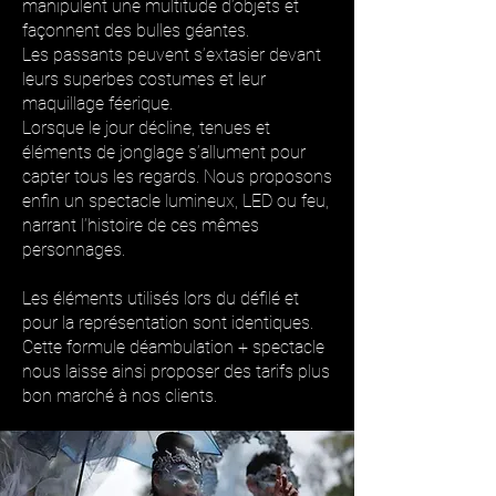
manipulent une multitude d’objets et
façonnent des bulles géantes.
Les passants peuvent s’extasier devant
leurs superbes costumes et leur
maquillage féerique.
Lorsque le jour décline, tenues et
éléments de jonglage s’allument pour
capter tous les regards. Nous proposons
enfin un spectacle lumineux, LED ou feu,
narrant l’histoire de ces mêmes
personnages.
Les éléments utilisés lors du défilé et
pour la représentation sont identiques.
Cette formule déambulation + spectacle
nous laisse ainsi proposer des tarifs plus
bon marché à nos clients.