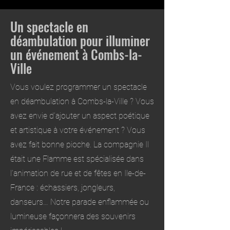
Un spectacle en
déambulation pour illuminer
un événement à Combs-la-
Ville
Vous voulez programmer un spectacle
en déambulation à Combs-la-Ville ? Vous
avez envie d’ajouter un aspect poétique
et artistique à votre événement ? Vous
avez fait bonne pioche. La compagnie Il
était une Flamme est spécialisée dans
l’animation de rue et de fêtes en Ile-de-
France : échassiers, jongleurs,
danseurs… Notre parade enflammée ou
lumineuse façonnera des souvenirs