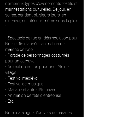
nombreux types d’événements festifs et
manifestations culturelles. De jour, en
soirée, pendant plusieurs jours, en
extérieur, en intérieur, même sous la pluie
:
• Spectacle de rue en déambulation pour
Noël et fin d’année : animation de
marché de Noël
• Parade de personnages costumés
pour un carnaval
• Animation de rue pour une fête de
village
• Festival médiéval
• Festival de musique
• Mariage et autre fête privée
• Animation de fête d’entreprise
• Etc.
Notre catalogue d’univers de parades