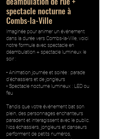
déambulation de rue +
spectacle nocturne à
Combs-la-Ville
Imaginée pour animer un événement
dans la durée vers Combs-la-Ville, voici
notre formule avec spectacle en
déambulation + spectacle lumineux le
soir :
• Animation journée et soirée : parade
d’échassiers et de jongleurs
• Spectacle nocturne lumineux : LED ou
feu
Tandis que votre événement bat son
plein, des personnages enchanteurs
paradent et interagissent avec le public.
Nos échassiers, jongleurs et danseurs
performent de petits numéros,