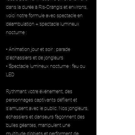
dans la durée à Ris-Orangis et environs,
voici notre formule avec spectacle en
déambulation + spectacle lumineux
nocturne :
• Animation jour et soir : parade
d’échassiers et de jongleurs
• Spectacle lumineux nocturne : feu ou
LED
Rythmant votre événement, des
personnages captivants défilent et
s’amusent avec le public. Nos jongleurs,
échassiers et danseurs façonnent des
bulles géantes, manipulent une
multitude d’objets et performent de