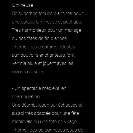
lumineuse
De superbes tenues blanches pour
une parade lumineuse et poétique.
Très harmonieux pour un mariage
ou des fêtes de fin d’année.
Thème : des créatures célestes
aux pouvoirs enchanteurs font
venir la pluie et jouent avec les
rayons du soleil.
• Un spectacle médiéval en
déambulation
Une déambulation sur échasses et
au sol très adaptée pour une fête
médiévale ou une fête de village.
Thème : des personnages issus de