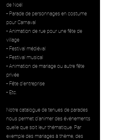
de Noël
• Parade de personnages en costume
pour Carnaval
• Animation de rue pour une fête de
village
• Festival médiéval
• Festival musical
• Animation de mariage ou autre fête
privée
• Fête d’entreprise
• Etc.
Notre catalogue de tenues de parades
nous permet d’animer des événements
quelle que soit leur thématique. Par
exemple des mariages à thème, des