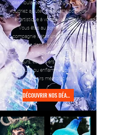
déambulation à Ris-Orangis ? Vous
voudriez ajouter une facette poétique
et artistique à votre événement ?
Vous êtes au bon endroit. La
compagnie Il était une Flamme est
spécialisée dans l’animation de rue et
de fêtes en Ile-de-France : jongleurs,
danseurs, échassiers… Notre parade
lumineuse ou enflammée créera des
souvenirs mémorables !
DÉCOUVRIR NOS DÉAMBULATIONS