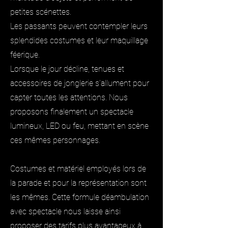
petites scénettes.
Les passants peuvent contempler leurs
splendides costumes et leur maquillage
féerique.
Lorsque le jour décline, tenues et
accessoires de jonglerie s’allument pour
capter toutes les attentions. Nous
proposons finalement un spectacle
lumineux, LED ou feu, mettant en scène
ces mêmes personnages.
Costumes et matériel employés lors de
la parade et pour la représentation sont
les mêmes. Cette formule déambulation
avec spectacle nous laisse ainsi
proposer des tarifs plus avantageux à