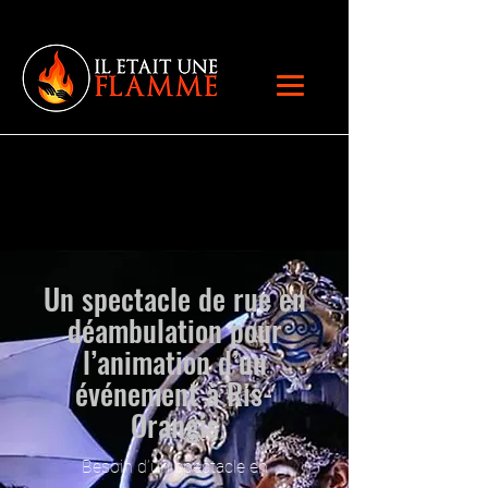
Un spectacle de rue en
déambulation pour
l’animation d’un
événement à Ris-
Orangis
Besoin d’un spectacle en