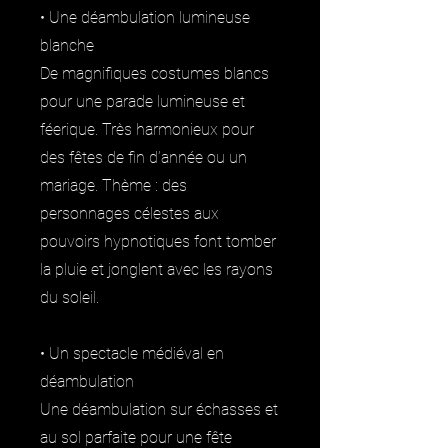
• Une déambulation lumineuse
blanche
De magnifiques costumes blancs
pour une parade lumineuse et
féerique. Très harmonieux pour
des fêtes de fin d’année ou un
mariage. Thème : des
personnages célestes aux
pouvoirs hypnotiques font tomber
la pluie et jonglent avec les rayons
du soleil.
• Un spectacle médiéval en
déambulation
Une déambulation sur échasses et
au sol parfaite pour une fête