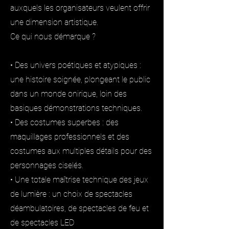
auxquels les organisateurs veulent offrir
une dimension artistique.
Ce qui nous démarque ?
• Des univers poétiques et atypiques :
une histoire soignée, plongeant le public
dans un monde onirique, loin des
basiques démonstrations techniques.
• Des costumes superbes : des
maquillages professionnels et des
costumes aux multiples détails pour des
personnages ciselés.
• Une totale maîtrise technique des jeux
de lumière : un choix de spectacles
déambulatoires, de spectacles de feu et
de spectacles LED