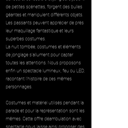
de petites scénettes, forgent des bulles
géantes et manipulent différents objets.
Les passants peuvent apprécier de près
leur maquillage fantastique et leurs
superbes costumes.
La nuit tombée, costumes et éléments
de jonglage s’allument pour capter
toutes les attentions. Nous proposons
enfin un spectacle lumineux, feu ou LED,
racontant l’histoire de ces mêmes
personnages.
Costumes et matériel utilisés pendant la
parade et pour la représentation sont les
mêmes. Cette offre déambulation avec
spectacle nous laisse ainsi proposer des