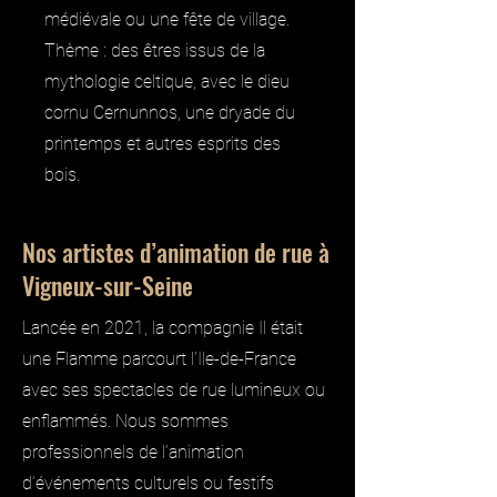
médiévale ou une fête de village.
Thème : des êtres issus de la
mythologie celtique, avec le dieu
cornu Cernunnos, une dryade du
printemps et autres esprits des
bois.
Nos artistes d’animation de rue à
Vigneux-sur-Seine
Lancée en 2021, la compagnie Il était
une Flamme parcourt l’Ile-de-France
avec ses spectacles de rue lumineux ou
enflammés. Nous sommes
professionnels de l’animation
d’événements culturels ou festifs