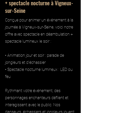
+ spectacle nocturne à Vigneux-
sur-Seine
Conçue pour animer un événement à la
journée à Vigneux-sur-Seine, voici notre
offre avec spectacle en déambulation +
spectacle lumineux le soir :
• Animation jour et soir : parade de
jongleurs et d’échassier
• Spectacle nocturne lumineux : LED ou
feu
Rythmant votre événement, des
personnages enchanteurs défilent et
interagissent avec le public. Nos
danseurs, échassiers et jongleurs jouent