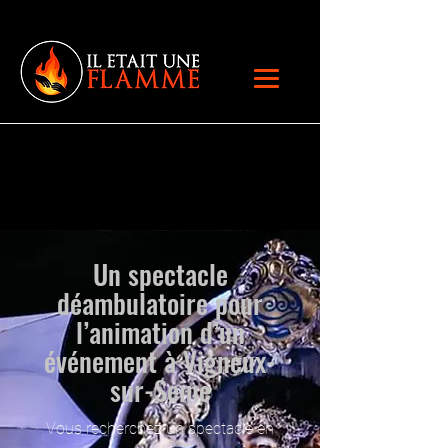
Un spectacle
déambulatoire pour
l’animation d’un
événement à Vigneux-
sur-Seine
Vous recherchez un spectacle en