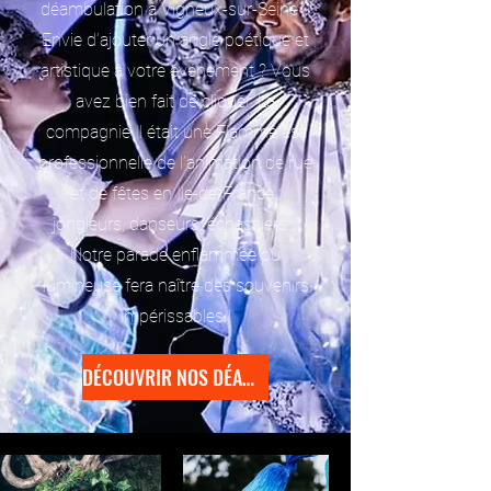
déambulation à Vigneux-sur-Seine ?
Envie d’ajouter un angle poétique et
artistique à votre événement ? Vous
avez bien fait de cliquer. La
compagnie Il était une Flamme est
professionnelle de l’animation de rue
et de fêtes en Ile-de-France :
jongleurs, danseurs, échassiers…
Notre parade enflammée ou
lumineuse fera naître des souvenirs
impérissables !
DÉCOUVRIR NOS DÉAMBULATIONS