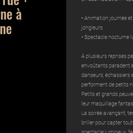
rne à
• Animation journée et
ine
jongleurs
• Spectacle nocturne 
À plusieurs reprises 
envoûtants paradent et
danseurs, échassiers e
performent de petits 
Petits et grands peuv
leur maquillage fantas
La soirée avançant, te
briller pour capter to
spectacle lumineux, f