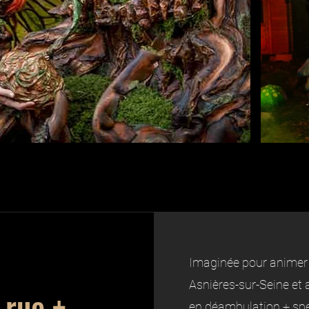
Imaginée pour animer 
Asnières-sur-Seine et 
 rue +
en déambulation + spe