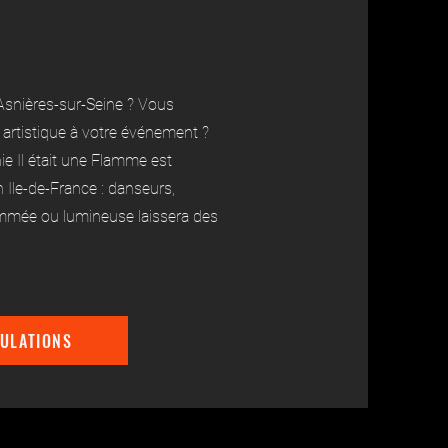
Asnières-sur-Seine ? Vous
 artistique à votre événement ?
ie Il était une Flamme est
n Ile-de-France : danseurs,
ammée ou lumineuse laissera des
ULATIONS