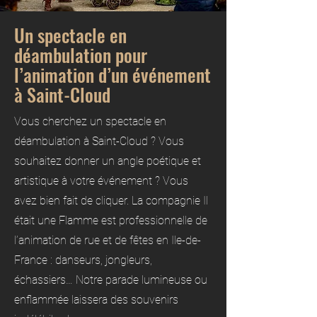
Un spectacle en
déambulation pour
l’animation d’un événement
à Saint-Cloud
Vous cherchez un spectacle en
déambulation à Saint-Cloud ? Vous
souhaitez donner un angle poétique et
artistique à votre événement ? Vous
avez bien fait de cliquer. La compagnie Il
était une Flamme est professionnelle de
l’animation de rue et de fêtes en Ile-de-
France : danseurs, jongleurs,
échassiers… Notre parade lumineuse ou
enflammée laissera des souvenirs