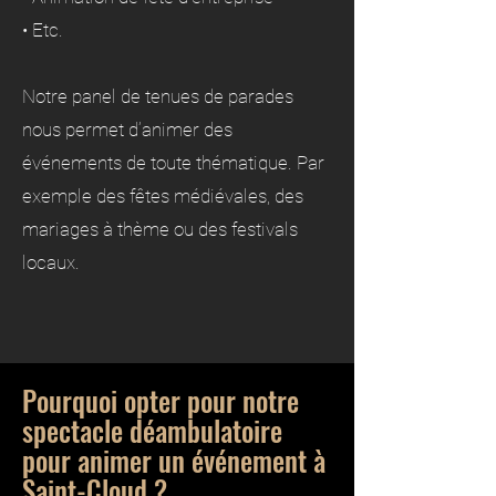
• Etc.
Notre panel de tenues de parades
nous permet d’animer des
événements de toute thématique. Par
exemple des fêtes médiévales, des
mariages à thème ou des festivals
locaux.
Pourquoi opter pour notre
spectacle déambulatoire
pour animer un événement à
Saint-Cloud ?