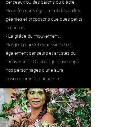
cerceaux ou des bâtons du diable.
Nous formons également des bulles
géantes et proposons quelques petits
numéros.
• La grâce du mouvement :
Nos jongleurs et échassiers sont
également danseurs et artistes du
mouvement. C’est ce qui enveloppe
nos personnages d’une aura
ensorcelante et enchantée.