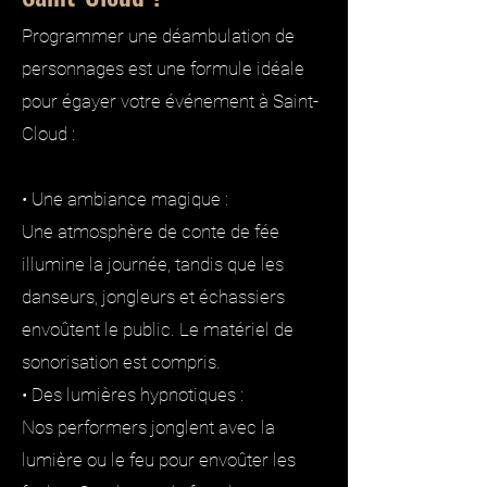
Programmer une déambulation de
personnages est une formule idéale
pour égayer votre événement à Saint-
Cloud :
• Une ambiance magique :
Une atmosphère de conte de fée
illumine la journée, tandis que les
danseurs, jongleurs et échassiers
envoûtent le public. Le matériel de
sonorisation est compris.
• Des lumières hypnotiques :
Nos performers jonglent avec la
lumière ou le feu pour envoûter les