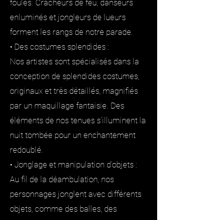
foules. Cracheurs de feu, danseurs
enluminés et jongleurs de lueurs
forment les rangs de notre parade.
• Des costumes splendides :
Nos artistes sont spécialisés dans la
conception de splendides costumes,
originaux et très détaillés, magnifiés
par un maquillage fantaisie. Des
éléments de nos tenues s’illuminent la
nuit tombée pour un enchantement
redoublé.
• Jonglage et manipulation d’objets :
Au fil de la déambulation, nos
personnages jonglent avec différents
objets, comme des balles, des