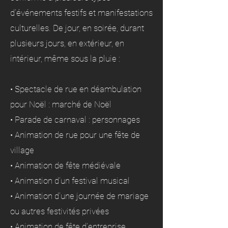
d’événements festifs et manifestations
culturelles. De jour, en soirée, durant
plusieurs jours, en extérieur, en
intérieur, même sous la pluie :
• Spectacle de rue en déambulation
pour Noël : marché de Noël
• Parade de carnaval : personnages
• Animation de rue pour une fête de
village
• Animation de fête médiévale
• Animation d’un festival musical
• Animation d’une journée de mariage
ou autres festivités privées
• Animation de fête d’entreprise