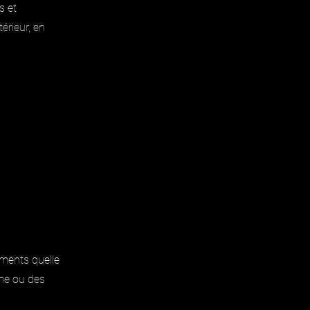
s et
érieur, en
ments quelle
ème ou des