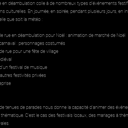
e en déambulation colle à de nombreux types d’événements festif
s culturelles. En journée, en soirée, pendant plusieurs jours, en int
elle que soit la météo :
de rue en déambulation pour Noël : animation de marché de Noël
 carnaval : personnages costumés
de rue pour une fête de village
édiéval
d’un festival de musique
autres festivités privées
eprise
 de tenues de parades nous donne la capacité d’animer des événe
r thématique. C’est le cas des festivals locaux, des mariages à th
ales.