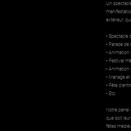
Un spectacl
manifestation
extérieur, qu
• Spectacle 
• Parade de
• Animation 
• Festival m
• Animation 
• Mariage et 
• Fête d’entr
• Etc.
Notre panel
que soit leu
fêtes médiév