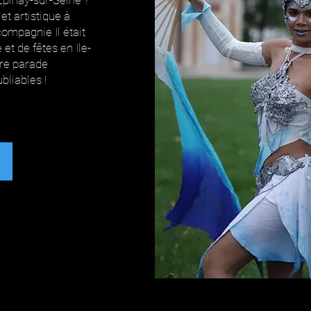
pinay-sur-Seine ?
t artistique à
ompagnie Il était
et de fêtes en Ile-
tre parade
liables !