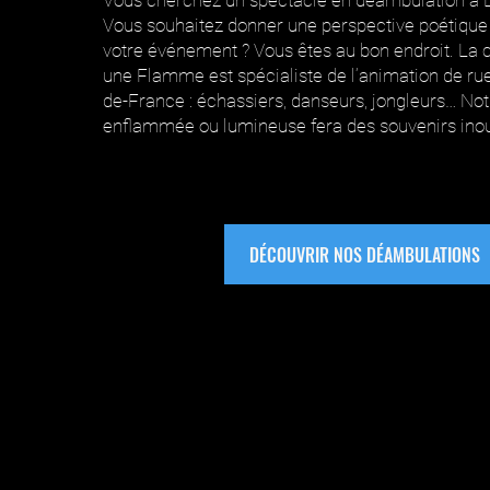
Vous cherchez un spectacle en déambulation à É
Vous souhaitez donner une perspective poétique e
votre événement ? Vous êtes au bon endroit. La c
une Flamme est spécialiste de l’animation de rue 
de-France : échassiers, danseurs, jongleurs… No
enflammée ou lumineuse fera des souvenirs inoub
DÉCOUVRIR NOS DÉAMBULATIONS