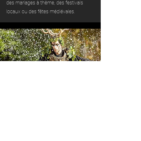
des mariages à thème, des festivals
locaux ou des fêtes médiévales.
Quelle parade de
personnages présentons-
nous à Montreuil ?
Nous jouons différents types de parades