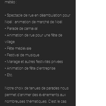
météo :
• Spectacle de rue en déambulation pour
Noël : animation de marché de Noël
• Parade de carnaval
• Animation de rue pour une fête de
village
• Fête médiévale
• Festival de musique
• Mariage et autres festivités privées
• Animation de fête d’entreprise
• Etc.
Notre choix de tenues de parades nous
permet d’animer des événements aux
nombreuses thématiques. C’est le cas