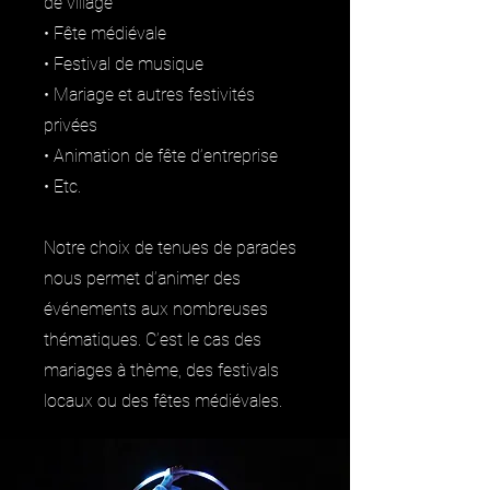
de village
• Fête médiévale
• Festival de musique
• Mariage et autres festivités
privées
• Animation de fête d’entreprise
• Etc.
Notre choix de tenues de parades
nous permet d’animer des
événements aux nombreuses
thématiques. C’est le cas des
mariages à thème, des festivals
locaux ou des fêtes médiévales.