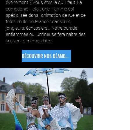
événement ? Vous êtes là où il faut. La
compagnie Il était une Flamme est
spécialisée dans l’animation de rue et de
fêtes en Ile-de-France : danseurs,
jongleurs, échassiers… Notre parade
enflammée ou lumineuse fera naître des
souvenirs mémorables !
DÉCOUVRIR NOS DÉAMBULATIONS