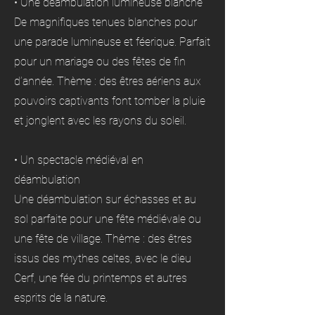
• Une déambulation lumineuse blanche
De magnifiques tenues blanches pour
une parade lumineuse et féerique. Parfait
pour un mariage ou des fêtes de fin
d’année. Thème : des êtres aériens aux
pouvoirs captivants font tomber la pluie
et jonglent avec les rayons du soleil.
• Un spectacle médiéval en
déambulation
Une déambulation sur échasses et au
sol parfaite pour une fête médiévale ou
une fête de village. Thème : des êtres
issus des mythes celtes, avec le dieu
Cerf, une fée du printemps et autres
esprits de la nature.