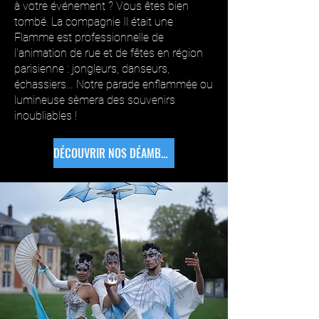
à votre événement ? Vous êtes bien
tombé. La compagnie Il était une
Flamme est professionnelle de
l’animation de rue et de fêtes en région
parisienne : jongleurs, danseurs,
échassiers… Notre parade enflammée ou
lumineuse sèmera des souvenirs
inoubliables !
DÉCOUVRIR NOS DÉAMBULATIONS