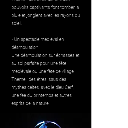
pouvoirs captivants font tomber la
pluie et jonglent avec les rayons du
soleil.
• Un spectacle médiéval en
déambulation
Une déambulation sur échasses et
au sol parfaite pour une fête
médiévale ou une fête de village.
Thème : des êtres issus des
mythes celtes, avec le dieu Cerf,
une fée du printemps et autres
esprits de la nature.