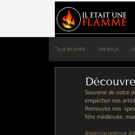
Tous les posts
Nos actus
Jo
Découvre
Souvenir de notre d
empêcher nos artiste
Retrouvez nos  spect
fête médiévale, mar
#spectaclederue
#d