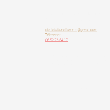
INFOS & CONTACT
Compagnie Il était une Flamme
93460 Gournay sur marne - FR
cie.iletaituneflamme@gmail.com
Téléphone :
06.52.76.54.17
Notre compagnie, basée en région parisienne, est
spécialisée dans les
spectacles de feu
narratif, les
spectacles LED
oniriques et les
déambulations
costumées
.
Mentions légales
Plan