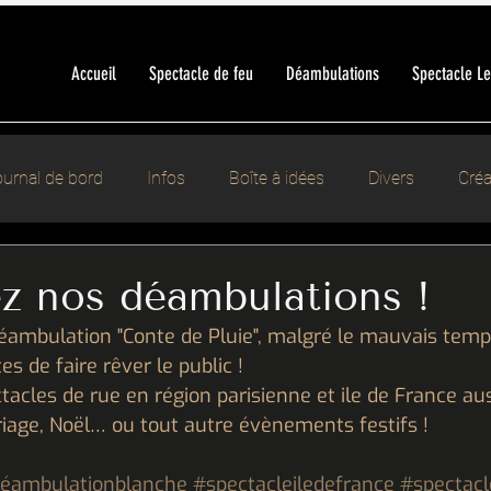
Accueil
Spectacle de feu
Déambulations
Spectacle L
urnal de bord
Infos
Boîte à idées
Divers
Créa
z nos déambulations !
éambulation "Conte de Pluie", malgré le mauvais temps 
s de faire rêver le public !
acles de rue en région parisienne et ile de France aus
iage, Noël… ou tout autre évènements festifs !
éambulationblanche
#spectacleiledefrance
#spectacl