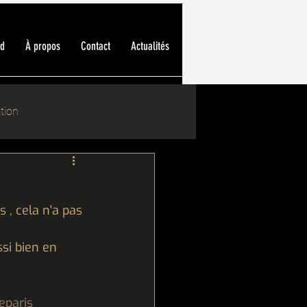
ed
À propos
Contact
Actualités
tion
, cela n'a pas 
si bien en 
eparis