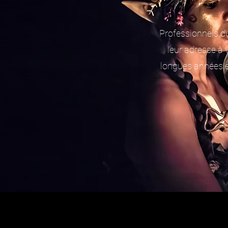
Professionnels du
leur adresse à v
longues années e