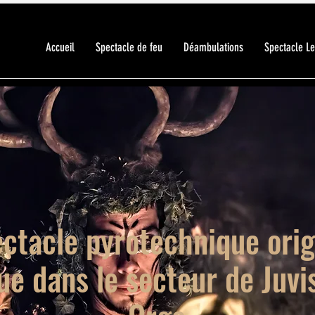
Accueil
Spectacle de feu
Déambulations
Spectacle L
ctacle pyrotechnique orig
ue dans le secteur de Juvi