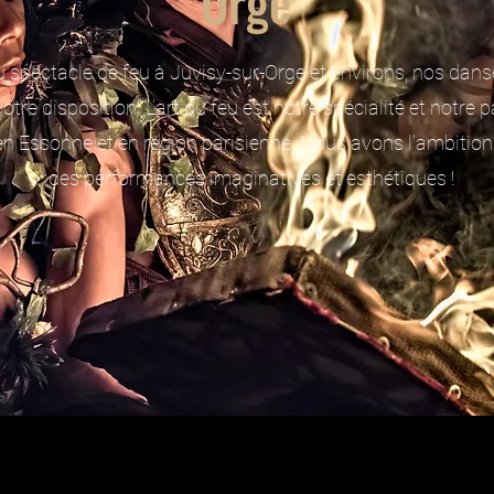
Orge
 spectacle de feu à Juvisy-sur-Orge et environs, nos dan
otre disposition. L’art du feu est notre spécialité et notre
n Essonne et en région parisienne. Nous avons l’ambition
des performances imaginatives et esthétiques !