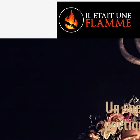
Un spe
poétiq