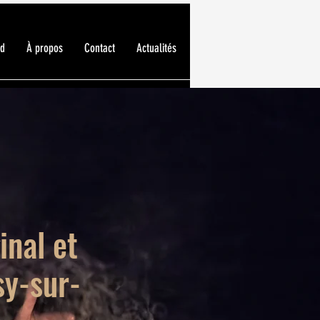
ed
À propos
Contact
Actualités
inal et
sy-sur-