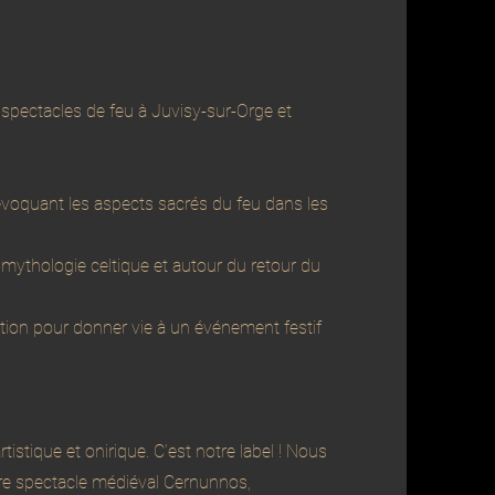
pectacles de feu à Juvisy-sur-Orge et
voquant les aspects sacrés du feu dans les
mythologie celtique et autour du retour du
tion pour donner vie à un événement festif
stique et onirique. C’est notre label ! Nous
re spectacle médiéval Cernunnos,