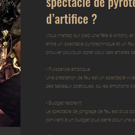
spectacle de pyrot
d’artifice ?
Vous mettez sur pied une fête à Antony et v
entre un spectacle pyrotechnique et un feu 
prouver pourquoi opter pour des artistes de
• Puissance artistique
Une prestation de feu est un spectacle viv
des tableaux poétiques, où les émotions s’
• Budget restreint
Le spectacle de jonglage de feu est plus bon
convient à un budget plus serré pour une a