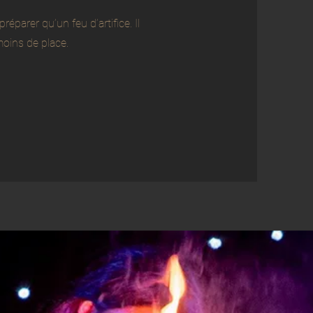
parer qu’un feu d’artifice. Il
moins de place.