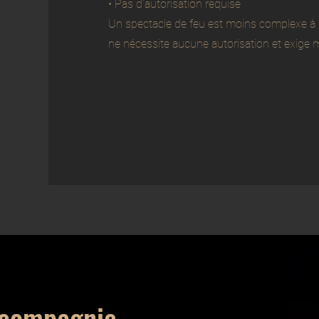
• Pas d’autorisation requise
Un spectacle de feu est moins complexe à pré
ne nécessite aucune autorisation et exige 
 compagnie