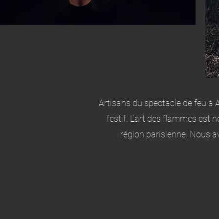
Artisans du spectacle de feu à 
festif. L’art des flammes est
région parisienne. Nous a