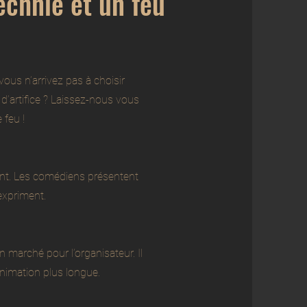
echnie et un feu
ous n’arrivez pas à choisir
d’artifice ? Laissez-nous vous
 feu !
ant. Les comédiens présentent
expriment.
 marché pour l’organisateur. Il
nimation plus longue.