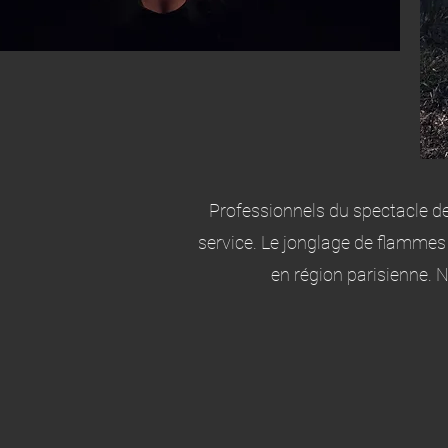
Professionnels du spectacle de
service. Le jonglage de flammes 
en région parisienne. 