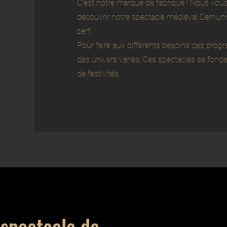
C’est notre marque de fabrique ! Nous vou
découvrir notre spectacle médiéval Cernun
cerf.
Pour faire aux différents besoins des pro
des univers variés. Ces spectacles se fo
de festivités.
spectacle de