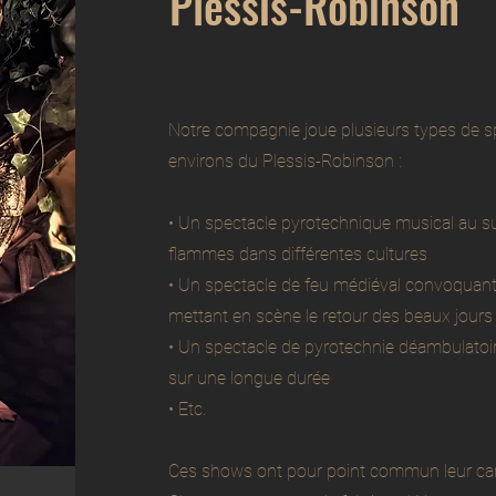
Plessis-Robinson
Notre compagnie joue plusieurs types de s
environs du Plessis-Robinson :
• Un spectacle pyrotechnique musical au s
flammes dans différentes cultures
• Un spectacle de feu médiéval convoquant 
mettant en scène le retour des beaux jours
• Un spectacle de pyrotechnie déambulatoir
sur une longue durée
• Etc.
Ces shows ont pour point commun leur carac