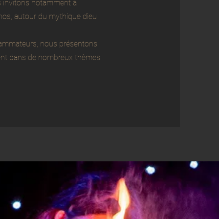
s invitons notamment à
nos, autour du mythique dieu
grammateurs, nous présentons
ndent dans de nombreux thèmes