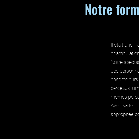
Notre form
Il était une 
déambulation
Notre spectac
des personnag
ensorceleurs 
cerceaux lumi
mêmes person
Avec sa fééri
appropriée po