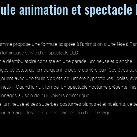
ule animation et spectacle 
Flamme propose une formule adaptée à l’animation d’une fête à Pari
 lumineuse suivie d’un spectacle LED.
le déambulatoire consiste en une parade lumineuse et blanche. Il v
es célestes, qui embarquent le public derrière eux. Ces êtres au
jouent avec une foule d’objets de lumière hypnotiques : bolas, éven
neux… Quand la nuit tombe, un spectacle nocturne présente l’hist
nages au sein de leur univers chimérique.
e lumineuse et ses superbes costumes blancs et étincelants, cett
ur la magie des fêtes de fin d’année ou d’un mariage.