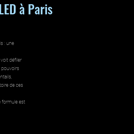
LED à Paris
s : une
oit défiler
x pouvoirs
tails,
oire de ces
e formule est