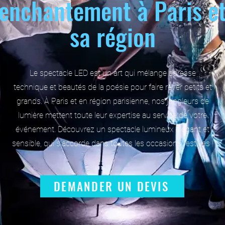
enchantement à Paris e
sa région
Le spectacle LED est un art qui mélange adresse
technique et beautés de la poésie pour faire rêver petits et
grands. À Paris et en région parisienne, nos jongleurs de
lumière mettent toute leur expertise au service de votre
événement. Découvrez un spectacle lumineux élégant et
sensible, qui s’accorde dans toutes les occasions festives !
DEMANDER UN DEVIS