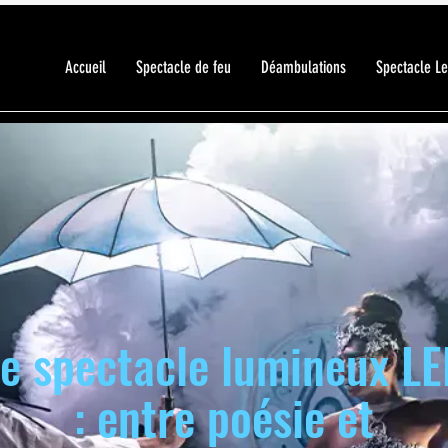
Accueil
Spectacle de feu
Déambulations
Spectacle L
e spectacle lumineux L
: entre poésie et