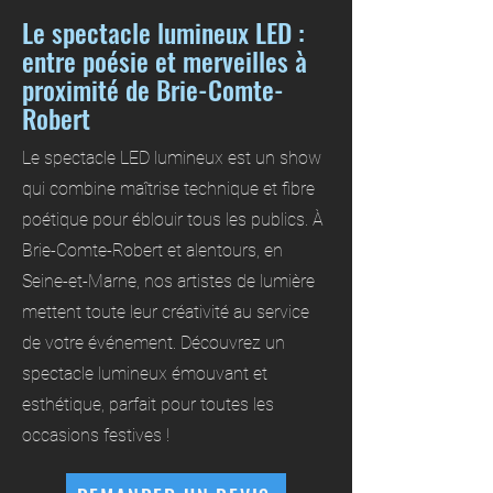
Le spectacle lumineux LED :
entre poésie et merveilles à
proximité de Brie-Comte-
Robert
Le spectacle LED lumineux est un show
qui combine maîtrise technique et fibre
poétique pour éblouir tous les publics. À
Brie-Comte-Robert et alentours, en
Seine-et-Marne, nos artistes de lumière
mettent toute leur créativité au service
de votre événement. Découvrez un
spectacle lumineux émouvant et
esthétique, parfait pour toutes les
occasions festives !