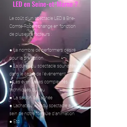
LED en Seine-et-Marne ?
Le coût d’un spectacle LED à Brie-
Comte-Robert change en fonction
de plusieurs facteurs :
● Le nombre de performers désiré
pour la prestation
● La durée du spectacle souhaitée
dans le cadre de l’événement
● Les éventuelles complexités
techniques du lieu
● La saison de l’année
● L’achat ou non du spectacle au
sein de notre formule d’animation
● Etc.