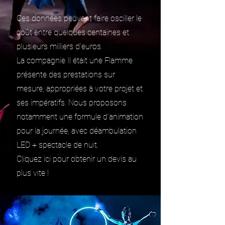
Ces données peuvent faire osciller le
coût entre quelques centaines et
plusieurs milliers d’euros.
La compagnie Il était une Flamme
présente des prestations sur
mesure, appropriées à votre projet et
ses impératifs. Nous proposons
notamment une formule d’animation
pour la journée, avec déambulation
LED + spectacle de nuit.
Cliquez ici pour obtenir un devis au
plus vite !