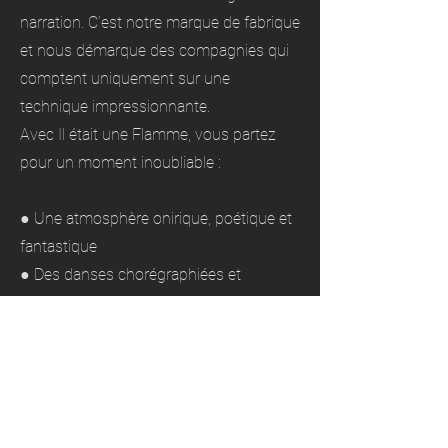
narration. C’est notre marque de fabrique
et nous démarque des compagnies qui
comptent uniquement sur une
technique impressionnante.
Avec Il était une Flamme, vous partez
pour un moment inoubliable :
● Une atmosphère onirique, poétique et
fantastique
● Des danses chorégraphiées et
méthodes ciselées de mise en scène de
la lumière
● Des décors et costumes très soignés
Depuis 2021, nous présentons des
spectacles lumineux dans toute la région