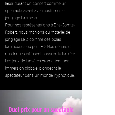
laser durant un concert comme un
spectacle vivant avec costumes et
jonglage lumineux.
Pour nos représentations à Brie-Comte-
Robert, nous manions du matériel de
jonglage LED, comme des bolas
lumineuses ou poï LED. Nos décors et
nos tenues diffusent aussi de la lumière.
Les jeux de lumières promettent une
immersion globale, plongeant le
spectateur dans un monde hypnotique.
Quel prix pour un spectacle