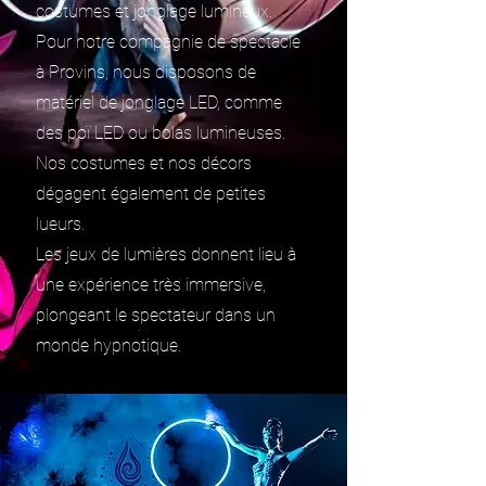
costumes et jonglage lumineux.
Pour notre compagnie de spectacle
à Provins, nous disposons de
matériel de jonglage LED, comme
des poï LED ou bolas lumineuses.
Nos costumes et nos décors
dégagent également de petites
lueurs.
Les jeux de lumières donnent lieu à
une expérience très immersive,
plongeant le spectateur dans un
monde hypnotique.