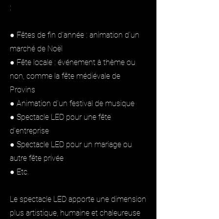
:
● Fêtes de fin d’année : animation d’un
marché de Noël
● Fête locale : événement à thème ou
non, comme la fête médiévale de
Provins
● Animation d’un festival de musique
● Spectacle LED pour une fête
d’entreprise
● Spectacle LED pour un mariage ou
autre fête privée
● Etc.
Le spectacle LED apporte une dimension
plus artistique, humaine et chaleureuse