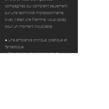
compagnies qui comptent seulement
sur une technicité impressionnante.
Avec Il était une Flamme, vous optez
pour un moment inoubliable :
● Une ambiance onirique, poétique et
fantastique
● Des danses chorégraphiées et
techniques virtuose de mise en scène de
la lumière
● Des décors et costumes somptueux
Depuis 2021, nous tournons des
spectacles lumineux dans toute la région
parisienne, et notamment en Seine-et-
Marne.