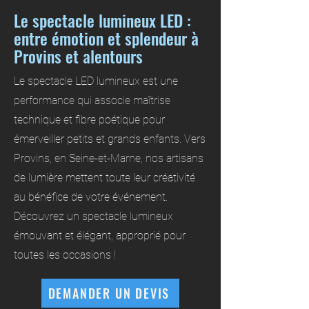
Le spectacle lumineux LED :
entre émotion et splendeur à
Provins et alentours
Le spectacle LED lumineux est une
performance qui associe maîtrise
technique et fibre poétique pour
émerveiller petits et grands enfants. Vers
Provins, en Seine-et-Marne, nos artisans
de lumière mettent toute leur créativité
au bénéfice de votre événement.
Découvrez un spectacle lumineux
émouvant et élégant, approprié pour
toutes les occasions !
DEMANDER UN DEVIS