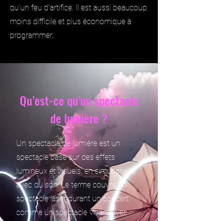
qu’un feu d’artifice. Il est aussi beaucoup
moins difficile et plus économique à
programmer.
Qu’est-ce qu’un spectacle
de lumière ?
Un spectacle de lumière est un
spectacle basé sur des effets
lumineux et visuels, en simultanéité
avec du son. Le terme couvre un
spectacle laser durant un concert
comme un spectacle vivant avec