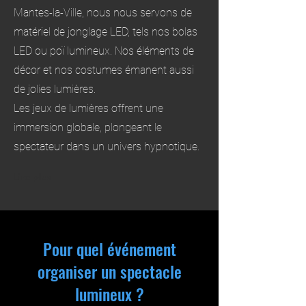
Mantes-la-Ville, nous nous servons de
matériel de jonglage LED, tels nos bolas
LED ou poï lumineux. Nos éléments de
décor et nos costumes émanent aussi
de jolies lumières.
Les jeux de lumières offrent une
immersion globale, plongeant le
spectateur dans un univers hypnotique.
Lire plus
Pour quel événement
organiser un spectacle
lumineux ?