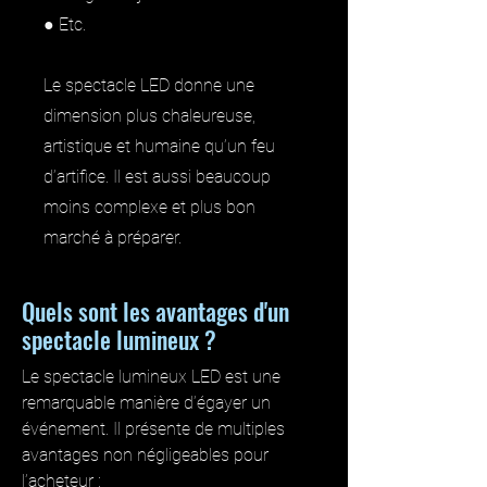
● Etc.
Le spectacle LED donne une
dimension plus chaleureuse,
artistique et humaine qu’un feu
d’artifice. Il est aussi beaucoup
moins complexe et plus bon
marché à préparer.
Quels sont les avantages d'un
spectacle lumineux ?
Le spectacle lumineux LED est une
remarquable manière d’égayer un
événement. Il présente de multiples
avantages non négligeables pour
l’acheteur :