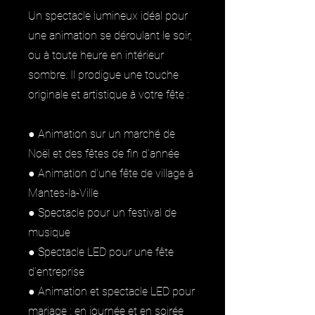
Un spectacle lumineux idéal pour
une animation se déroulant le soir,
ou à toute heure en intérieur
sombre. Il prodigue une touche
originale et artistique à votre fête :
● Animation sur un marché de
Noël et des fêtes de fin d’année
● Animation d’une fête de village à
Mantes-la-Ville
● Spectacle pour un festival de
musique
● Spectacle LED pour une fête
d’entreprise
● Animation et spectacle LED pour
mariage : en journée et en soirée