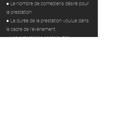
● Le nombre de comédiens désiré pour
la prestation
● La durée de la prestation voulue dans
le cadre de l’événement
● Les potentielles complexités
techniques du lieu
● Le moment de l’année
● Le choix ou non du spectacle en notre
formule d’animation
● Etc.
Ces données peuvent faire varier le tarif
entre quelques centaines et plusieurs
milliers d’euros.
La compagnie Il était une Flamme
présente des prestations sur mesure,