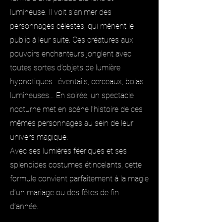
lumineuse. Il voit s’animer des
personnages célestes, qui mènent le
public à leur suite. Ces créatures aux
pouvoirs enchanteurs jonglent avec
toutes sortes d’objets de lumière
hypnotiques : éventails, cerceaux, bolas
lumineuses… En soirée, un spectacle
nocturne met en scène l’histoire de ces
mêmes personnages au sein de leur
univers magique.
Avec ses lumières féeriques et ses
splendides costumes étincelants, cette
formule convient parfaitement à la magie
d’un mariage ou des fêtes de fin
d’année.