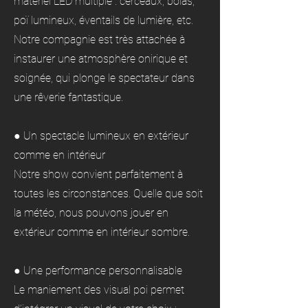
matériel LED multiple : cerceaux, bolas,
poï lumineux, éventails de lumière, etc.
Notre compagnie est très attachée à
instaurer une atmosphère onirique et
soignée, qui plonge le spectateur dans
une rêverie fantastique.
● Un spectacle lumineux en extérieur
comme en intérieur
Notre show convient parfaitement à
toutes les circonstances. Quelle que soit
la météo, nous pouvons jouer en
extérieur comme en intérieur sombre.
● Une performance personnalisable
Le maniement des visual poi permet