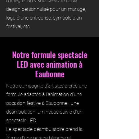
d’intégrer un visuel de votre choix :
design personnalisé pour un mariage,
logo d’une entreprise, symbole d’un
festival, etc.
Notre formule spectacle
LED avec animation à
Eaubonne
Notre compagnie d’artistes a créé une
formule adaptée à l’animation d’une
occasion festive à Eaubonne : une
déambulation lumineuse suivie d’un
spectacle LED.
Le spectacle déambulatoire prend la
forme d’une parade blanche et