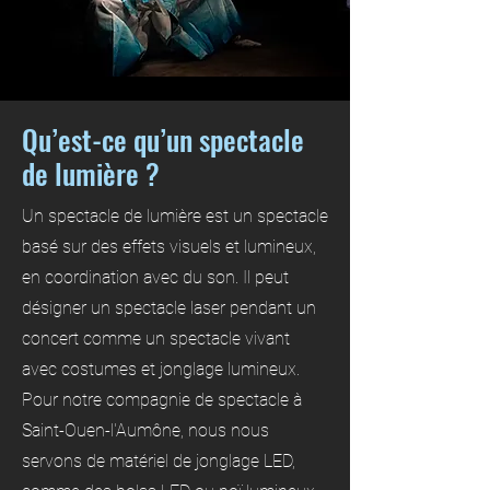
Qu’est-ce qu’un spectacle
de lumière ?
Un spectacle de lumière est un spectacle
basé sur des effets visuels et lumineux,
en coordination avec du son. Il peut
désigner un spectacle laser pendant un
concert comme un spectacle vivant
avec costumes et jonglage lumineux.
Pour notre compagnie de spectacle à
Saint-Ouen-l'Aumône, nous nous
servons de matériel de jonglage LED,