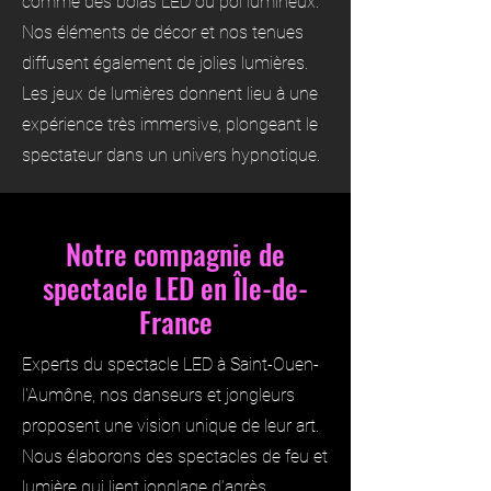
comme des bolas LED ou poï lumineux.
Nos éléments de décor et nos tenues
diffusent également de jolies lumières.
Les jeux de lumières donnent lieu à une
expérience très immersive, plongeant le
spectateur dans un univers hypnotique.
Notre compagnie de
spectacle LED en Île-de-
France
Experts du spectacle LED à Saint-Ouen-
l'Aumône, nos danseurs et jongleurs
proposent une vision unique de leur art.
Nous élaborons des spectacles de feu et
lumière qui lient jonglage d’agrès