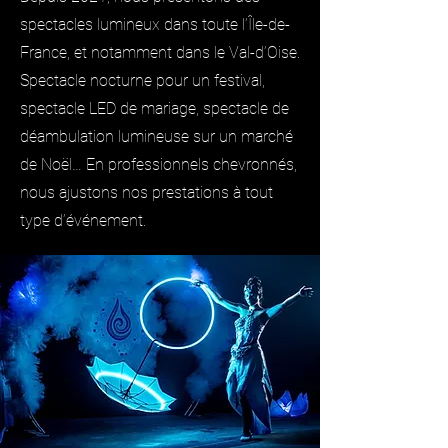
spectacles lumineux dans toute l’Île-de-
France, et notamment dans le Val-d’Oise.
Spectacle nocturne pour un festival,
spectacle LED de mariage, spectacle de
déambulation lumineuse sur un marché
de Noël… En professionnels chevronnés,
nous ajustons nos prestations à tout
type d’événement.