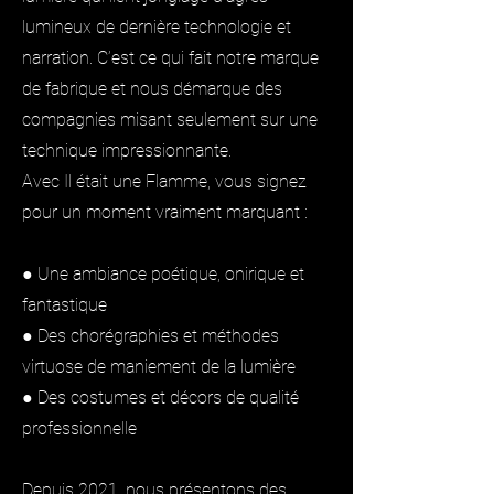
lumineux de dernière technologie et
narration. C’est ce qui fait notre marque
de fabrique et nous démarque des
compagnies misant seulement sur une
technique impressionnante.
Avec Il était une Flamme, vous signez
pour un moment vraiment marquant :
● Une ambiance poétique, onirique et
fantastique
● Des chorégraphies et méthodes
virtuose de maniement de la lumière
● Des costumes et décors de qualité
professionnelle
Depuis 2021, nous présentons des