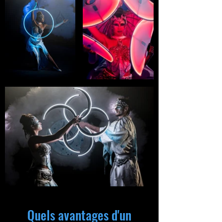
Quels avantages d'un