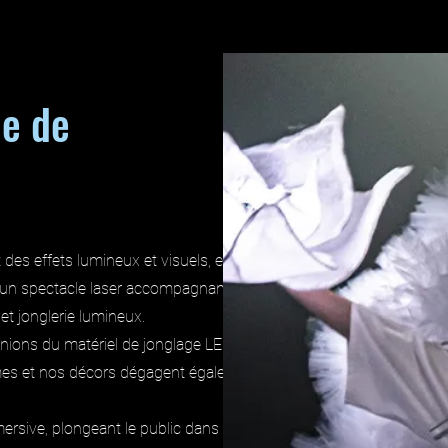
le de
des effets lumineux et visuels, en
e un spectacle laser accompagnant un
t jonglerie lumineux.
ions du matériel de jonglage LED,
es et nos décors dégagent également
mersive, plongeant le public dans un