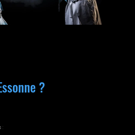
Essonne ?
 :