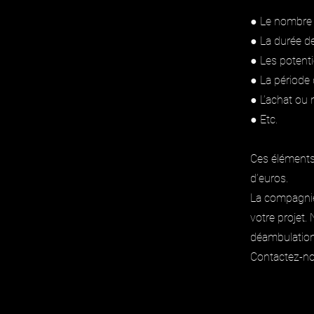
● Le nombre 
● La durée d
● Les potenti
● La période 
● L’achat ou 
● Etc.
Ces éléments 
d’euros.
La compagnie
votre projet
déambulation
Contactez-no