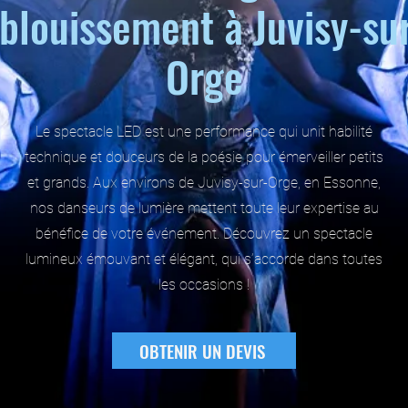
blouissement à Juvisy-su
Orge
Le spectacle LED est une performance qui unit habilité
technique et douceurs de la poésie pour émerveiller petits
et grands. Aux environs de Juvisy-sur-Orge, en Essonne,
nos danseurs de lumière mettent toute leur expertise au
bénéfice de votre événement. Découvrez un spectacle
lumineux émouvant et élégant, qui s’accorde dans toutes
les occasions !
OBTENIR UN DEVIS