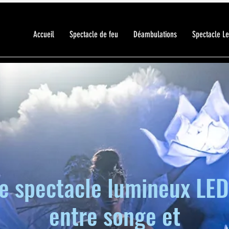
Accueil
Spectacle de feu
Déambulations
Spectacle L
e spectacle lumineux LED
entre songe et