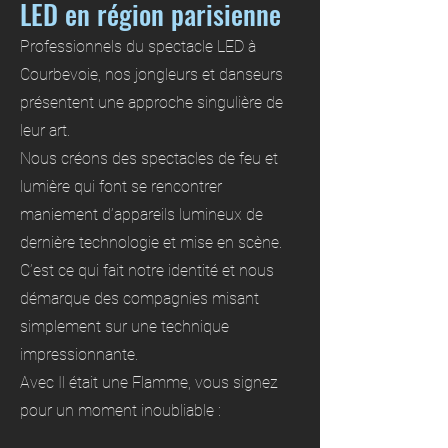
LED en région parisienne
Professionnels du spectacle LED à
Courbevoie, nos jongleurs et danseurs
présentent une approche singulière de
leur art.
Nous créons des spectacles de feu et
lumière qui font se rencontrer
maniement d’appareils lumineux de
dernière technologie et mise en scène.
C’est ce qui fait notre identité et nous
démarque des compagnies misant
simplement sur une technique
impressionnante.
Avec Il était une Flamme, vous signez
pour un moment inoubliable :