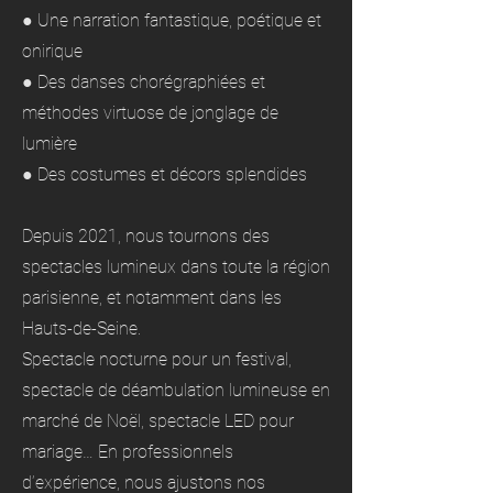
● Une narration fantastique, poétique et
onirique
● Des danses chorégraphiées et
méthodes virtuose de jonglage de
lumière
● Des costumes et décors splendides
Depuis 2021, nous tournons des
spectacles lumineux dans toute la région
parisienne, et notamment dans les
Hauts-de-Seine.
Spectacle nocturne pour un festival,
spectacle de déambulation lumineuse en
marché de Noël, spectacle LED pour
mariage… En professionnels
d’expérience, nous ajustons nos