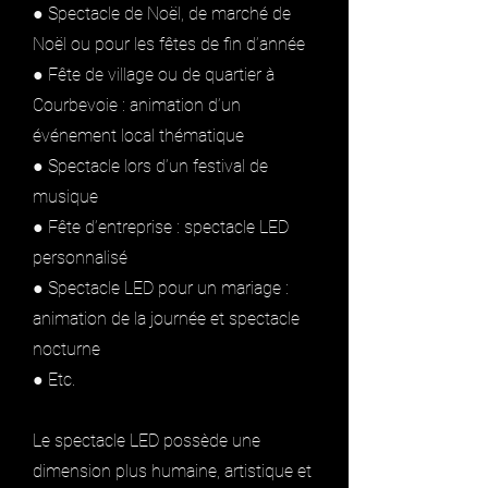
● Spectacle de Noël, de marché de
Noël ou pour les fêtes de fin d’année
● Fête de village ou de quartier à
Courbevoie : animation d’un
événement local thématique
● Spectacle lors d’un festival de
musique
● Fête d’entreprise : spectacle LED
personnalisé
● Spectacle LED pour un mariage :
animation de la journée et spectacle
nocturne
● Etc.
Le spectacle LED possède une
dimension plus humaine, artistique et