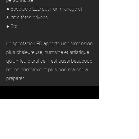
personnalisé
● Spectacle LED pour un mariage et
autres fêtes privées
● Etc.
Le spectacle LED apporte une dimension
plus chaleureuse, humaine et artistique
qu’un feu d’artifice. Il est aussi beaucoup
moins complexe et plus bon marché à
préparer.
Notre formule spectacle LED
avec animation à Issy-les-
Moulineaux