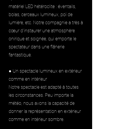
matériel LED hétéroclite : éventails,
bolas, cerceaux lumineux, poï de
lumière, etc. Notre compagnie a très à
cœur d’instaurer une atmosphère
onirique et soignée, qui emporte le
spectateur dans une flânerie
fantastique.
● Un spectacle lumineux en extérieur
comme en intérieur
Notre spectacle est adapté à toutes
les circonstances. Peu importe la
météo, nous avons la capacité de
donner la représentation en extérieur
comme en intérieur sombre.