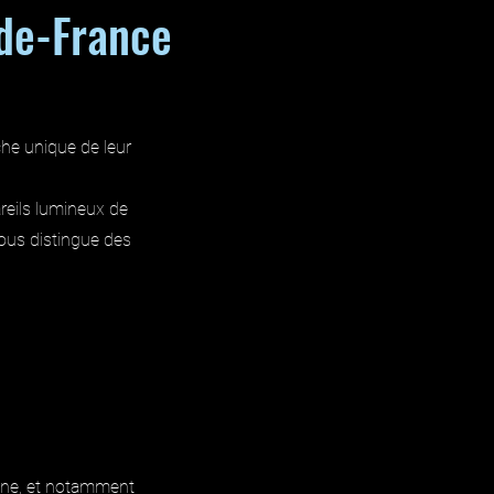
-de-France
he unique de leur
reils lumineux de
nous distingue des
enne, et notamment