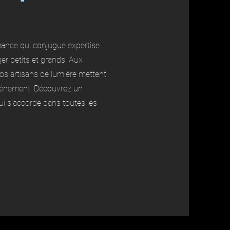
ance qui conjugue expertise
er petits et grands. Aux
nos artisans de lumière mettent
 événement. Découvrez un
i s’accorde dans toutes les