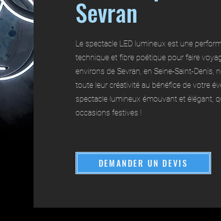
Sevran
Le spectacle LED lumineux est une perform
technique et fibre poétique pour faire voyag
environs de Sevran, en Seine-Saint-Denis, 
toute leur créativité au bénéfice de votre
spectacle lumineux émouvant et élégant, qu
occasions festives !
DEMANDER UN DEVIS