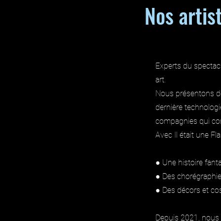
Nos artis
Experts du spectac
art.
Nous présentons de
dernière technologi
compagnies qui com
Avec Il était une 
● Une histoire fant
● Des chorégraphie
● Des décors et c
Depuis 2021, nous 