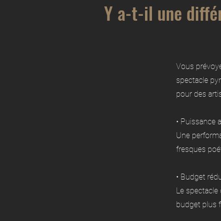
Y a-t-il une diff
Vous prévoyez
spectacle pyr
pour des artis
• Puissance a
Une performa
fresques poét
• Budget rédu
Le spectacle 
budget plus f