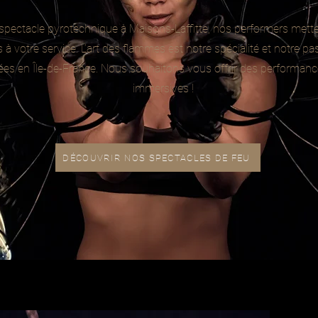
spectacle pyrotechnique à Maisons-Laffitte, nos performers mette
 votre service. L’art des flammes est notre spécialité et notre p
es en Île-de-France. Nous souhaitons vous offrir des performance
immersives !
DÉCOUVRIR NOS SPECTACLES DE FEU