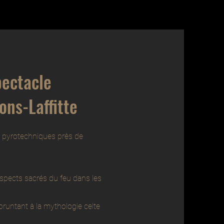
pectacle
ns-Laffitte
 pyrotechniques près de
aspects sacrés du feu dans les
runtant à la mythologie celte