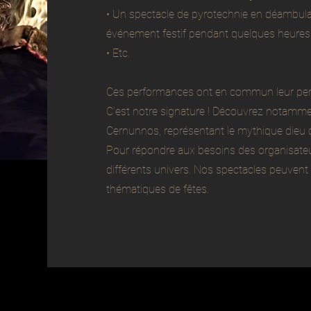
• Un spectacle de pyrotechnie en déambula
événement festif pendant quelques heures
• Etc.
Ces performances ont en commun leur persp
C’est notre signature ! Découvrez notamme
Cernunnos, représentant le mythique dieu c
Pour répondre aux besoins des organisate
différents univers. Nos spectacles peuven
thématiques de fêtes.