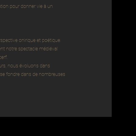
tion pour donner vie à un
ective onirique et poétique.
nt notre spectacle médiéval
erf.
urs, nous évoluons dans
t se fondre dans de nombreuses