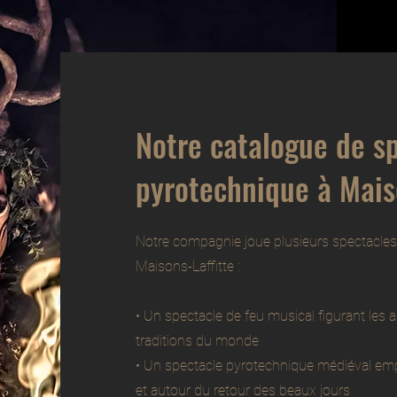
Notre catalogue de s
pyrotechnique à Maiso
Notre compagnie joue plusieurs spectacles
Maisons-Laffitte :
• Un spectacle de feu musical figurant les 
traditions du monde
• Un spectacle pyrotechnique médiéval emp
et autour du retour des beaux jours