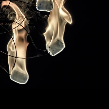
nt toute leurs
assion depuis de
s originales et