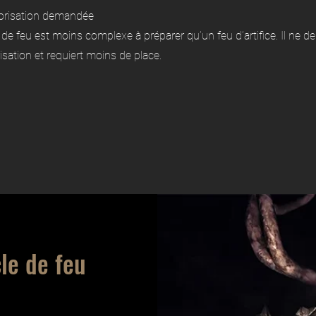
orisation demandée
de feu est moins complexe à préparer qu’un feu d’artifice. Il ne 
sation et requiert moins de place.
le de feu