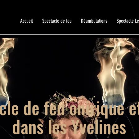
Accueil
Spectacle de feu
Déambulations
Spectacle L
cle de feu onirique e
dans les Yvelines