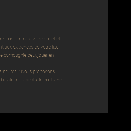
, conformes à votre projet et
t aux exigences de votre lieu
tre compagnie peut jouer en
rs heures ? Nous proposons
ulatoire + spectacle nocturne.