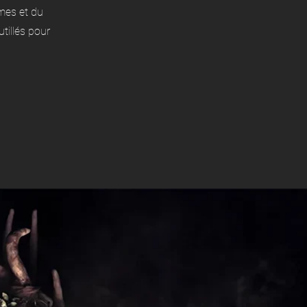
mes et du
illés pour