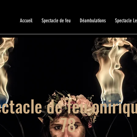
Accueil
Spectacle de feu
Déambulations
Spectacle L
ctacle de feu oniriq
78