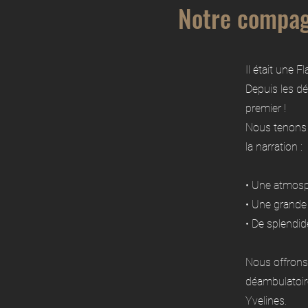
Notre compag
Il était une 
Depuis les dé
premier !
Nous tenons 
la narration :
• Une atmosph
• Une grande
• De splendid
Nous offrons 
déambulatoire
Yvelines.