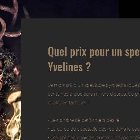
Quel prix pour un spe
Yvelines ?
Le montant d’un spectacle pyrotechnique à
centaines à plusieurs milliers d’euros. Ce p
quelques facteurs :
• Le nombre de performers désiré
• La durée du spectacle désirée dans le ca
• Les options choisies, comme le type d’eff