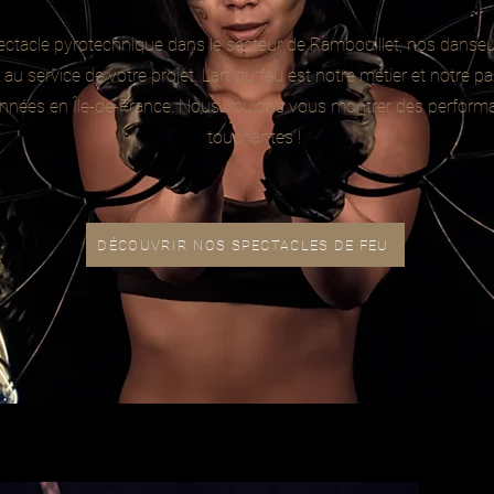
ectacle pyrotechnique dans le secteur de Rambouillet, nos danseu
u service de votre projet. L’art du feu est notre métier et notre p
nées en Île-de-France. Nous voulons vous montrer des perform
touchantes !
DÉCOUVRIR NOS SPECTACLES DE FEU