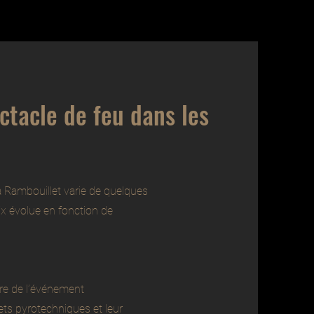
ctacle de feu dans les
 Rambouillet varie de quelques
rix évolue en fonction de
dre de l’événement
ets pyrotechniques et leur