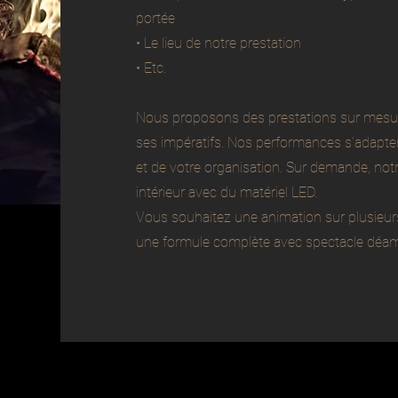
portée
• Le lieu de notre prestation
• Etc.
Nous proposons des prestations sur mesure
ses impératifs. Nos performances s’adapten
et de votre organisation. Sur demande, no
intérieur avec du matériel LED.
Vous souhaitez une animation sur plusieu
une formule complète avec spectacle déamb