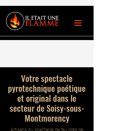
Votre spectacle
pyrotechnique poétique
et original dans le
secteur de Soisy-sous-
Montmorency
Artisans du spectacle de feu près de