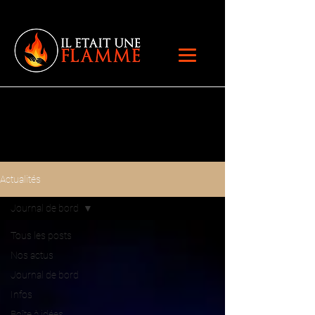
Actualités
Journal de bord
Tous les posts
Nos actus
Journal de bord
Infos
Boîte à idées