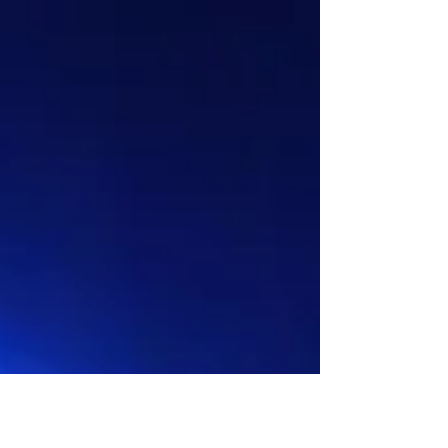
vacances de la Toussaint 2024 . Ce parc...