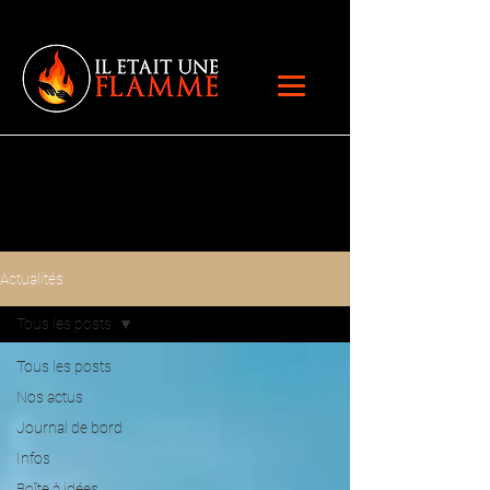
Actualités
Tous les posts
Tous les posts
Nos actus
Journal de bord
Infos
Boîte à idées